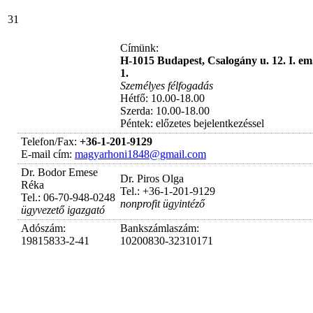
31
Címünk:
H-1015 Budapest, Csalogány u. 12. I. em
1.
Személyes félfogadás
Hétfő: 10.00-18.00
Szerda: 10.00-18.00
Péntek: előzetes bejelentkezéssel
Telefon/Fax:
+36-1-201-9129
E-mail cím:
magyarhoni1848@gmail.com
Dr. Bodor Emese
Dr. Piros Olga
Réka
Tel.: +36-1-201-9129
Tel.: 06-70-948-0248
nonprofit ügyintéző
ügyvezető igazgató
Adószám:
Bankszámlaszám:
19815833-2-41
10200830-32310171