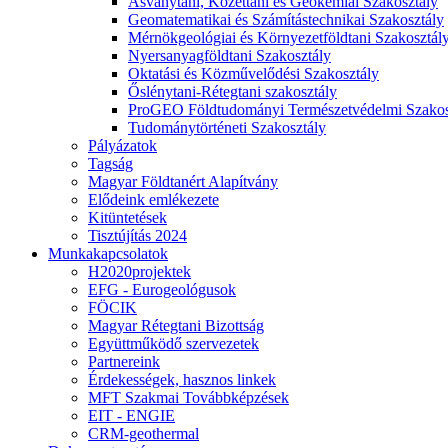
Ásványtani, Kőzettani és Geokémiai Szakosztály
Geomatematikai és Számítástechnikai Szakosztály
Mérnökgeológiai és Környezetföldtani Szakosztál
Nyersanyagföldtani Szakosztály
Oktatási és Közművelődési Szakosztály
Őslénytani-Rétegtani szakosztály
ProGEO Földtudományi Természetvédelmi Szakos
Tudománytörténeti Szakosztály
Pályázatok
Tagság
Magyar Földtanért Alapítvány
Elődeink emlékezete
Kitüntetések
Tisztújítás 2024
Munkakapcsolatok
H2020projektek
EFG - Eurogeológusok
FÖCIK
Magyar Rétegtani Bizottság
Együttműködő szervezetek
Partnereink
Érdekességek, hasznos linkek
MFT Szakmai Továbbképzések
EIT - ENGIE
CRM-geothermal