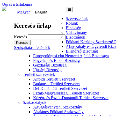
Ugrás a tartalomra
Magyar
English
Szervezetünk
Rólunk
Keresés űrlap
Elnökség
Választmány
Keresés
Bizottságok
Földtani Közlöny Szerkesztő B
Alapszabály és Ügyrendi Bizo
Szolgáltatási feltételek
Ellenőrző Bizottság
Eurogeológusi cím Nemzeti Ajánló Bizottsága
Fegyelmi és Etikai Bizottság
Gazdasági Bizottság
Ifjúsági Bizottság
Területi szervezetek
Alföldi Területi Szervezet
Budapesti Területi Szervezet
Dél-Dunántúli Területi Szervezet
Észak-Magyarországi Területi Szervezet
Közép- és Észak-Dunántúli Területi Szervezet
Szakosztályok
Agyagásványtani Szakosztály
Általános Földtani Szakosztály