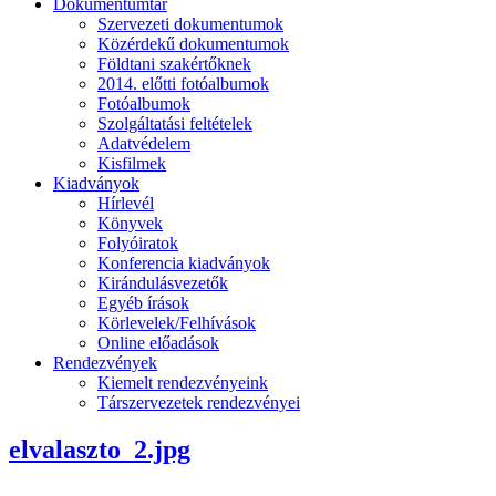
Dokumentumtár
Szervezeti dokumentumok
Közérdekű dokumentumok
Földtani szakértőknek
2014. előtti fotóalbumok
Fotóalbumok
Szolgáltatási feltételek
Adatvédelem
Kisfilmek
Kiadványok
Hírlevél
Könyvek
Folyóiratok
Konferencia kiadványok
Kirándulásvezetők
Egyéb írások
Körlevelek/Felhívások
Online előadások
Rendezvények
Kiemelt rendezvényeink
Társzervezetek rendezvényei
elvalaszto_2.jpg