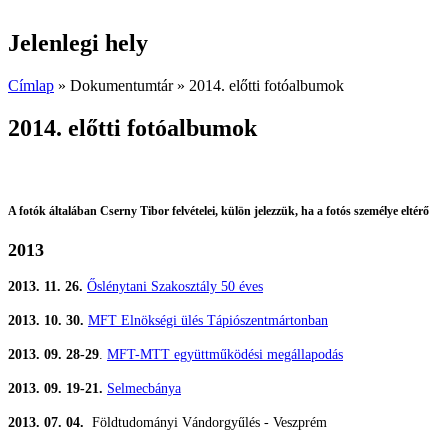
Jelenlegi hely
Címlap
»
Dokumentumtár
» 2014. előtti fotóalbumok
2014. előtti fotóalbumok
A fotók általában Cserny Tibor felvételei, külön jelezzük, ha a fotós személye eltérő
2013
2013. 11. 26.
Őslénytani Szakosztály 50 éves
2013. 10. 30.
MFT Elnökségi ülés Tápiószentmártonban
2013. 09. 28-29
.
MFT-MTT együttműködési megállapodás
2013. 09. 19-21.
Selmecbánya
2013. 07. 04.
Földtudományi Vándorgyűlés - Veszprém